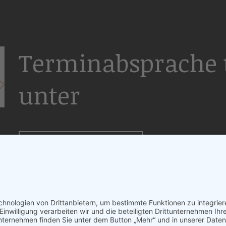
Terminabsprache t
unter
+49 172-4297110