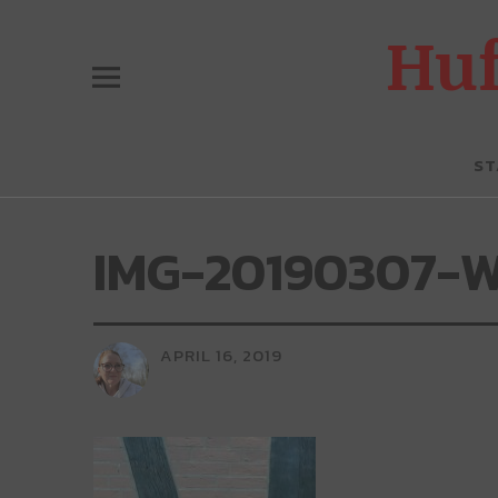
Hu
ST
IMG-20190307-
APRIL 16, 2019