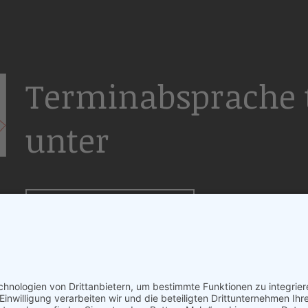
Terminabsprache t
unter
+49 172-4297110