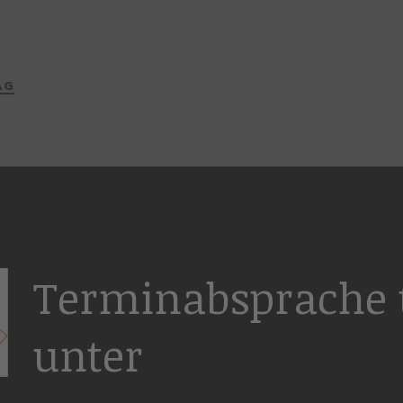
AG
Terminabsprache t
unter