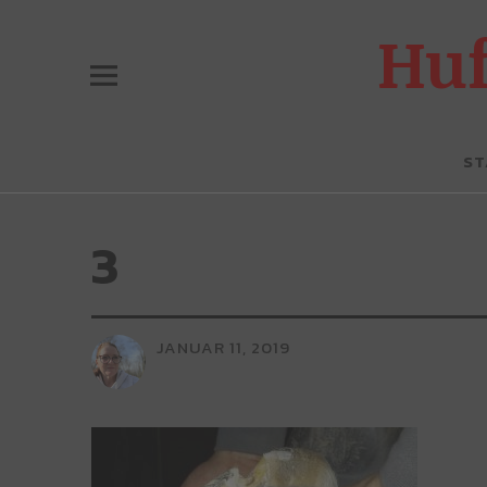
Hu
ST
3
JANUAR 11, 2019