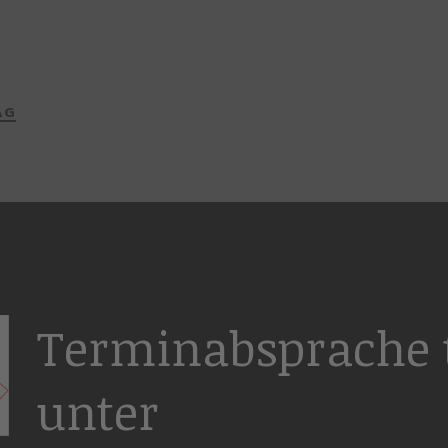
AG
Terminabsprache t
unter